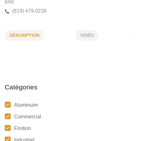
VITRERIE JMP
DÉSCRIPTION
VIDÉO
700, Edmond, St-Majorique-de-Grantham, (Qc)
J2B
8A8
(819) 479-0238
Catégories
Aluminuim
Commercial
Finition
Industriel