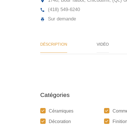
1740, Boul Talbot, Chicoutimi, (Qc)
G
(418) 549-6240
Sur demande
DÉSCRIPTION
VIDÉO
Catégories
Céramiques
Comme
Décoration
Finitio