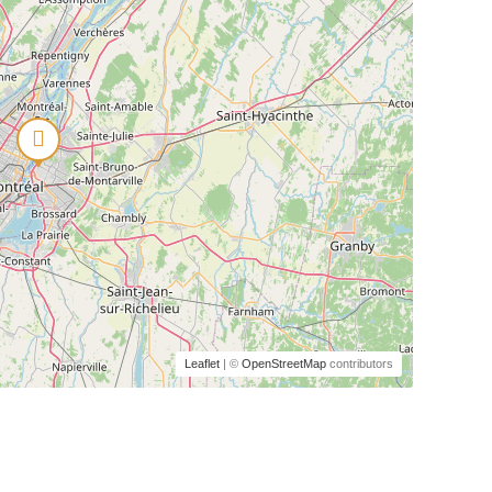
Leaflet
| ©
OpenStreetMap
contributors