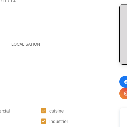
7H 7Y1
rcial
cuisine
n
Industriel