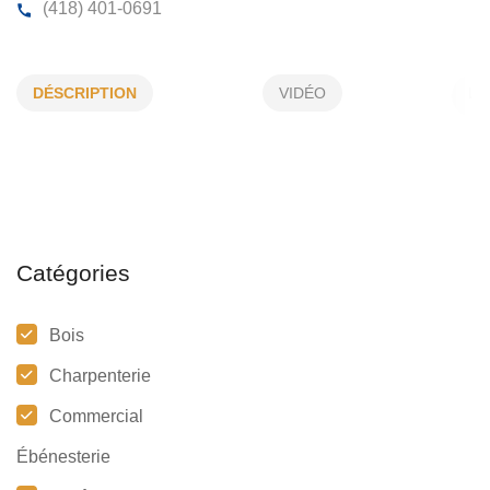
9295-7083 QUÉBEC INC
DÉSCRIPTION
VIDÉO
300, Ch du Moulin, St-Gilles, (Qc)
G0S 2P0
(418) 401-0691
Catégories
Bois
Charpenterie
Commercial
Ébénesterie