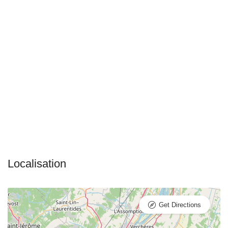
Get Directions