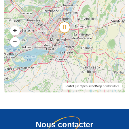
Leaflet
| ©
OpenStreetMap
contributors
Nous contacter