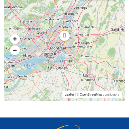
Leaflet
| ©
OpenStreetMap
contributors