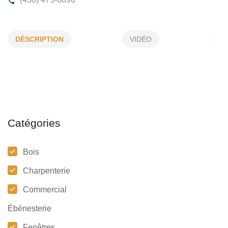
AJ RÉNOV
DÉSCRIPTION
VIDÉO
14179, Saint-Jean, Mirabel, (Qc)
J7J 1Y7
(450) 475-6896
Catégories
Bois
Charpenterie
Commercial
Ébénesterie
Fenêtres