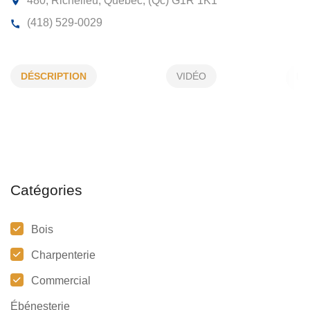
AME ATELIER DU MEUBLE
ENVIRONNEMENTAL INC
DÉSCRIPTION
VIDÉO
480, Richelieu, Québec, (Qc)
G1R 1K1
(418) 529-0029
Catégories
Bois
Charpenterie
Commercial
Ébénesterie