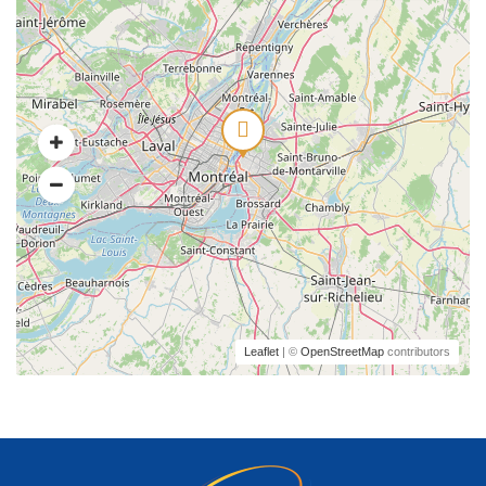
Leaflet
| ©
OpenStreetMap
contributors