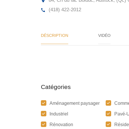
84, Ch du lac Bolduc, Adstock, (Qc)
(418) 422-2012
DÉSCRIPTION
VIDÉO
Catégories
Aménagement paysager
Comme
Industriel
Pavé-U
Rénovation
Réside