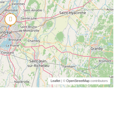
Leaflet
| ©
OpenStreetMap
contributors