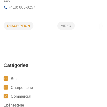
ARTDÉCO FINITION INTÉRIEURE
DÉSCRIPTION
VIDÉO
26, Cyprès, Ste-Catherine-Jacques-Cartier,(Qc)
G3N
1B6
(418) 805-8257
Catégories
Bois
Charpenterie
Commercial
Ébénesterie