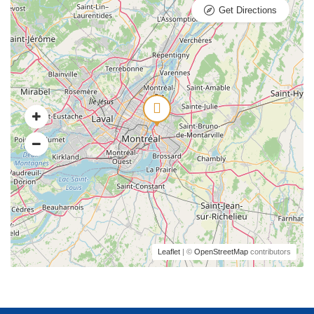
Get Directions
Leaflet
| ©
OpenStreetMap
contributors