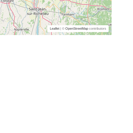
Leaflet
| ©
OpenStreetMap
contributors