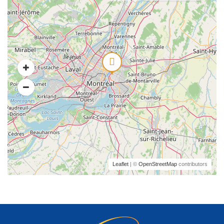
Leaflet
| ©
OpenStreetMap
contributors