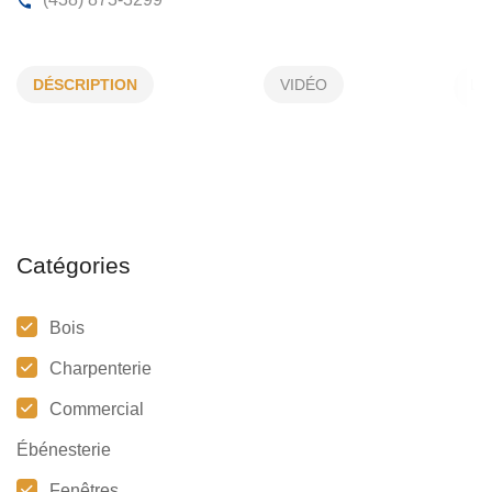
BARIL JACQUES
DÉSCRIPTION
VIDÉO
4340, 7e Avenue, Laval , (Qc)
H7R 2Z6
(438) 873-3299
Catégories
Bois
Charpenterie
Commercial
Ébénesterie
Fenêtres