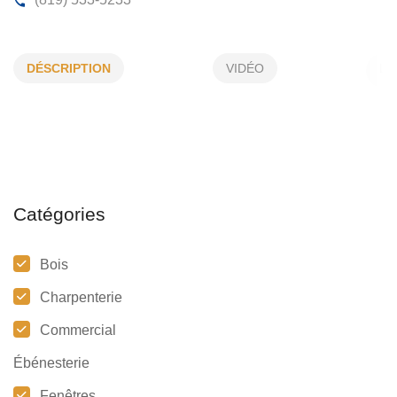
CHAREST ET BERTRAND
DÉSCRIPTION
VIDÉO
2211, 25e rue, Grand-Mère, (Qc)
G9T 3R8
(819) 533-5233
Catégories
Bois
Charpenterie
Commercial
Ébénesterie
Fenêtres