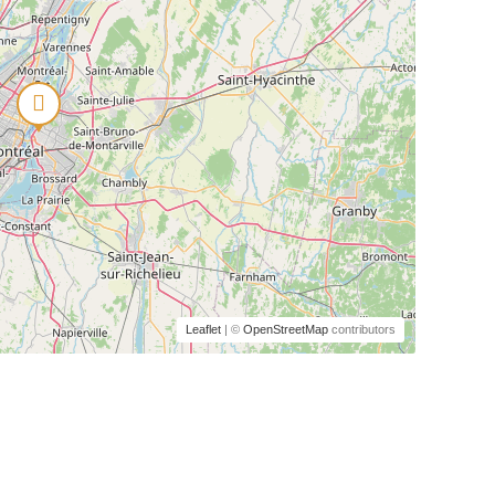
Leaflet
| ©
OpenStreetMap
contributors