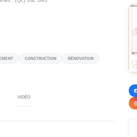
ries , (Qc)
J6E 1M3
EMENT
CONSTRUCTION
RÉNOVATION
VIDÉO