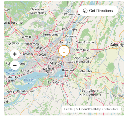
Get Directions
Leaflet
| ©
OpenStreetMap
contributors