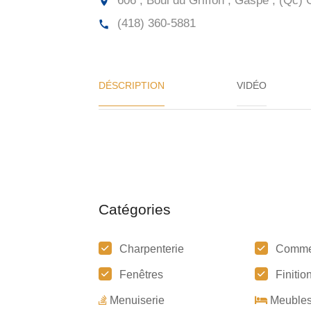
606 , Boul du Griffon , Gaspé , (Qc)
(418) 360-5881
DÉSCRIPTION
VIDÉO
Catégories
Charpenterie
Comme
Fenêtres
Finitio
Menuiserie
Meuble