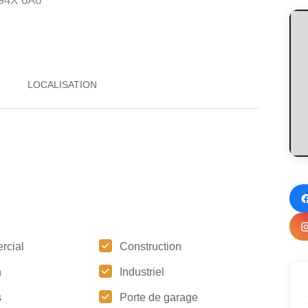
 G4X 6A6
rcial
Construction
n
Industriel
s
Porte de garage