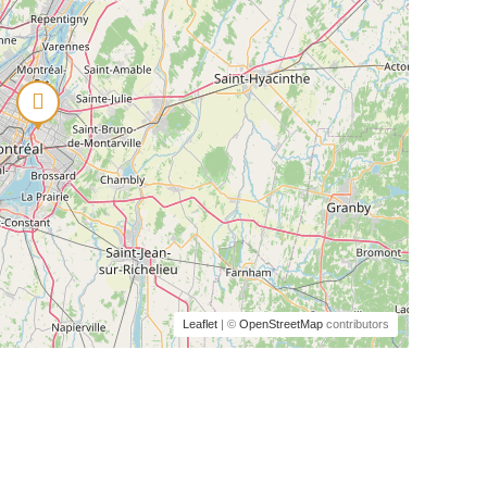
Leaflet
| ©
OpenStreetMap
contributors