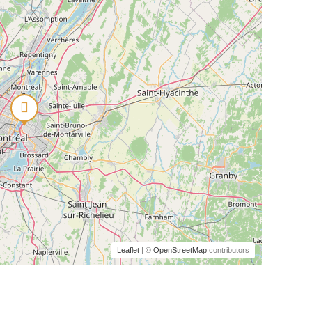
Leaflet
| ©
OpenStreetMap
contributors