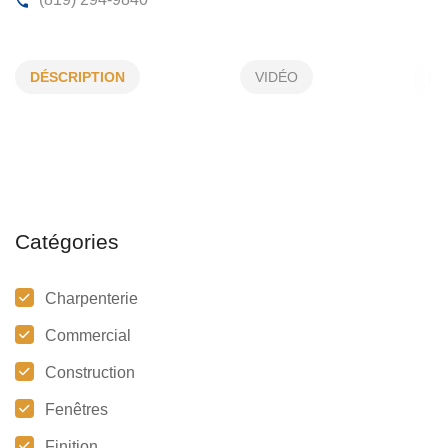
ÉBÉNISTERIE CLAUDE TOURIGNY IN
DÉSCRIPTION
VIDÉO
6965, Missouri, Bécancour, (Qc)
G9H 3H6
(819) 294-9840
Catégories
Charpenterie
Commercial
Construction
Fenêtres
Finition