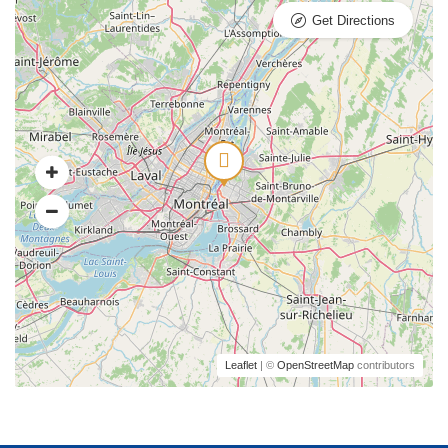
Get Directions
Leaflet
| ©
OpenStreetMap
contributors