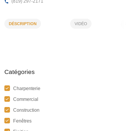
ENTREPRENEUR BRYAN BERNIER I
DÉSCRIPTION
VIDÉO
6215, Des Frênes, Bécancour, (Qc)
G9H 4T9
(819) 297-2171
Catégories
Charpenterie
Commercial
Construction
Fenêtres