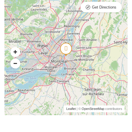
Get Directions
Leaflet
| ©
OpenStreetMap
contributors