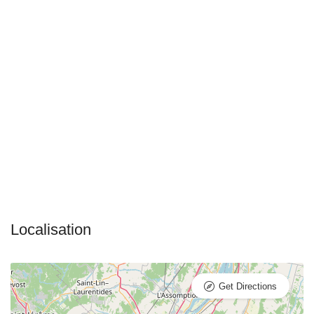
Get Directions