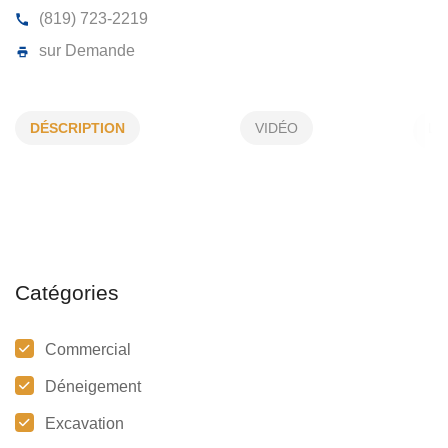
ÉQUIPEMENTS ROLAND CHAMPOUX
DÉSCRIPTION
VIDÉO
39, Leblanc, N-D-du-Nord, (Qc)
J0Z 3B0
(819) 723-2219
sur Demande
Catégories
Commercial
Déneigement
Excavation