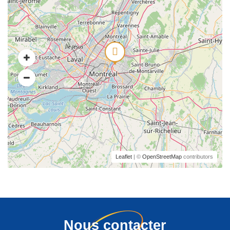
Leaflet
| ©
OpenStreetMap
contributors
Nous contacter