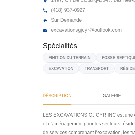
1497, Ch De L'Étang-Du-N, Les Îles-
(418) 937-0927
Sur Demande
excavationsgjcyr@outlook.com
Spécialités
FINITION DU TERRAIN
FOSSE SEPTIQU
EXCAVATION
TRANSPORT
RÉSIDE
DÉSCRIPTION
GALERIE
LES EXCAVATIONS GJ CYR INC est une entr
et d’aménagement pour les secteurs réside
de services comprenant l’excavation, les tr