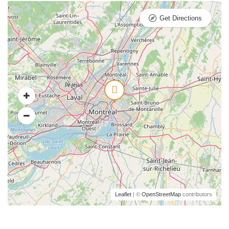
Get Directions
Leaflet
| ©
OpenStreetMap
contributors