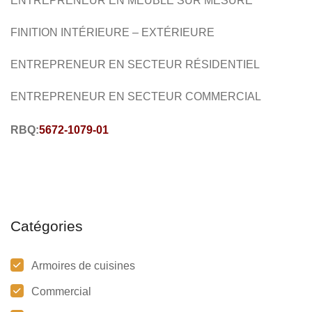
ENTREPRENEUR EN MEUBLE SUR MESURE
MEUBLES SUR MESURE
ARMOIRES DE CUISINE
FINITION INTÉRIEURE – EXTÉRIEURE
FINITIONEXTÉRIEURE
FINITION INTÉRIEURE
RÉSIDENTIEL
COMMERCIAL
ENTREPRENEUR EN SECTEUR RÉSIDENTIE
L
ENTREPRENEUR EN SECTEUR COMMERCIAL
RBQ:
5672-1079-01
Catégories
Armoires de cuisines
Commercial