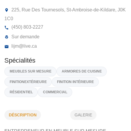
LES INSTALLATIONS JÉRÔME MATH
INC
225, Rue Des Tournesols, St-Ambroise-de-Kildare,
J
1C0
(450) 803-2227
Sur demande
lijm@live.ca
DÉSCRIPTION
GALERIE
Spécialités