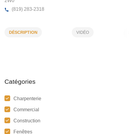
MENUISERIE JEANNOT BEAUCHESN
DÉSCRIPTION
VIDÉO
434, Des Bosquets, Ste-Marie-de-Blandford, (Qc)
G0
2W0
(819) 283-2318
Catégories
Charpenterie
Commercial
Construction
Fenêtres