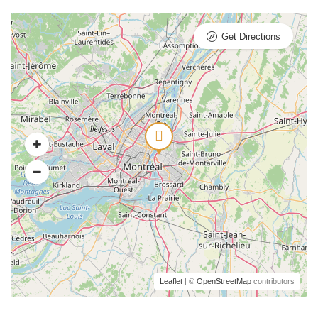
Get Directions
Leaflet
| ©
OpenStreetMap
contributors