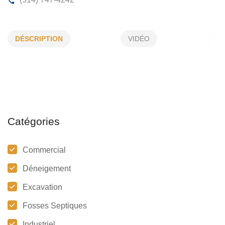
NETWORK SILKAT
DÉSCRIPTION
VIDÉO
3015, Germaine-Guevremont, Laval, (Qc)
H7E 5M8
(514) 747-4242
Catégories
Commercial
Déneigement
Excavation
Fosses Septiques
Industriel