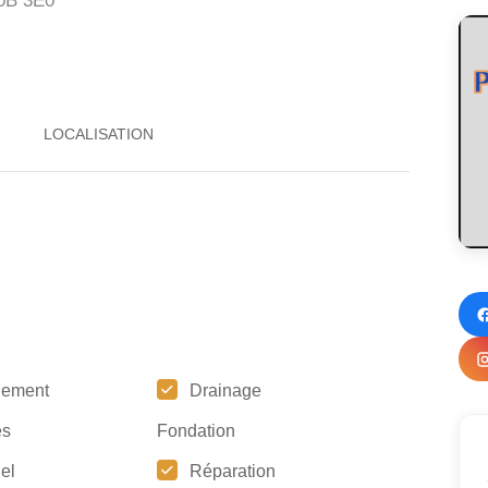
0B 3E0
gement
Drainage
es
Fondation
iel
Réparation