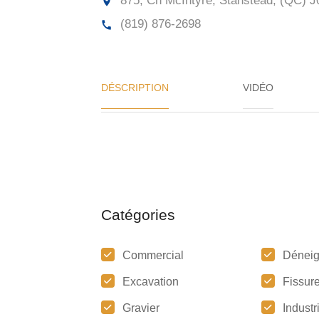
875, Ch McIntyre, Stanstead, (QC)
J
(819) 876-2698
DÉSCRIPTION
VIDÉO
Catégories
Commercial
Dénei
Excavation
Fissur
Gravier
Industr