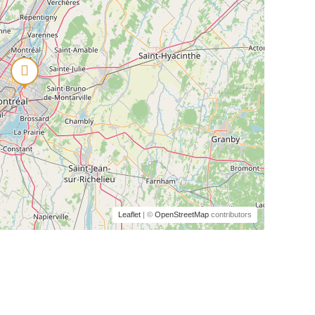
Leaflet
| ©
OpenStreetMap
contributors