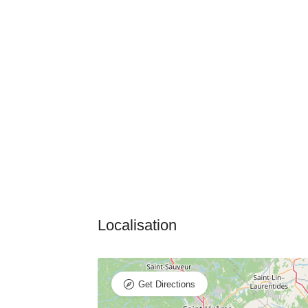
Get Directions