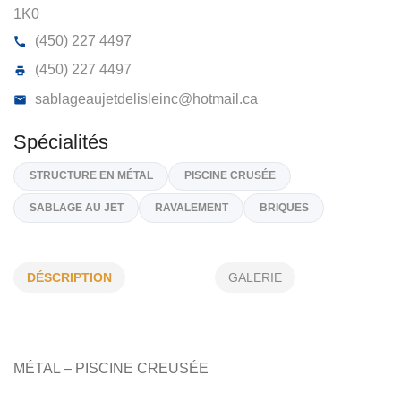
SABLAGE AU JET DELISLE INC
233, DE LA SAPINIÉRE, CP 724, PIEDMONT,
J0R
1K0
(450) 227 4497
(450) 227 4497
sablageaujetdelisleinc@hotmail.ca
DÉSCRIPTION
GALERIE
Spécialités
STRUCTURE EN MÉTAL
PISCINE CRUSÉE
SABLAGE AU JET
RAVALEMENT
BRIQUES
MÉTAL – PISCINE CREUSÉE