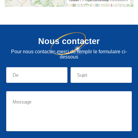
Leaflet
| ©
OpenStreetMap
contributors
Nous contacter
Pour nous contacter, merci de remplir le formulaire ci-
dessous