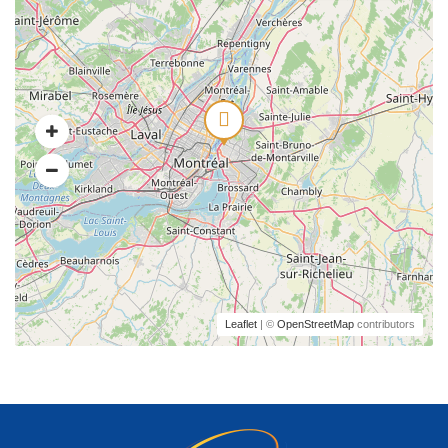
Leaflet
| ©
OpenStreetMap
contributors