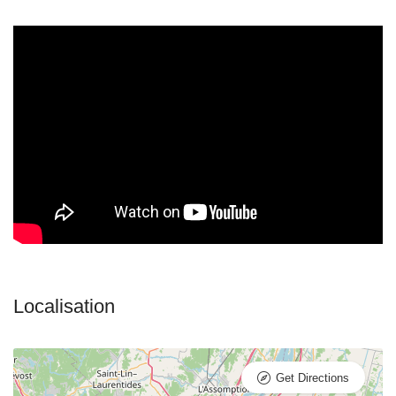
Get Directions