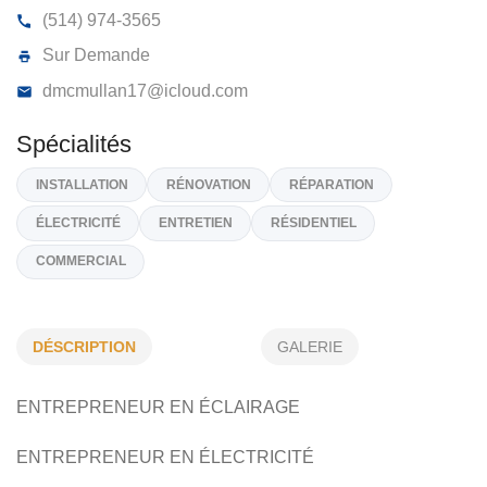
VOLT-PRO ÉLECTRIQUE INC
150, Rue Gary-Carter, Local 401, Montréal
H2R 2V7
(514) 974-3565
Sur Demande
dmcmullan17@icloud.com
Spécialités
DÉSCRIPTION
GALERIE
INSTALLATION
RÉNOVATION
RÉPARATION
ENTREPRENEUR EN ÉCLAIRAGE
ÉLECTRICITÉ
ENTRETIEN
RÉSIDENTIEL
COMMERCIAL
ENTREPRENEUR EN ÉLECTRICITÉ