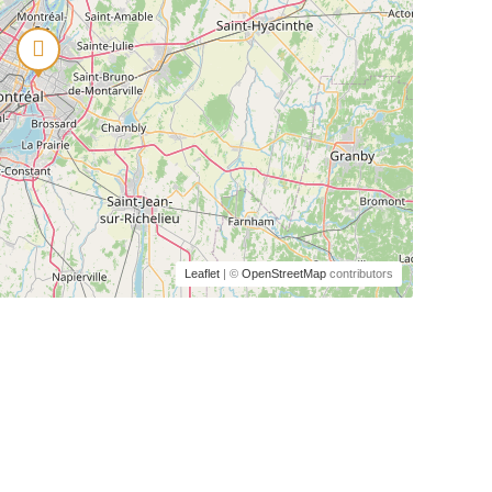
Leaflet
| ©
OpenStreetMap
contributors