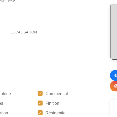
6P 9X9
nterie
Commercial
es
Finition
tion
Résidentiel