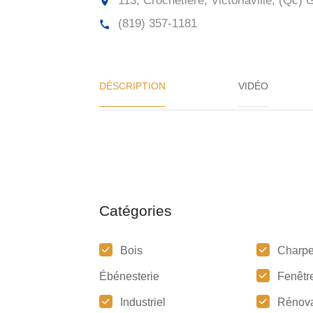
113, Crochetière, Victoriaville, (Qc)
G
(819) 357-1181
DÉSCRIPTION
VIDÉO
Catégories
Bois
Charpe
Ébénesterie
Fenêtr
Industriel
Rénova