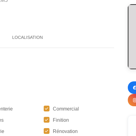
2M5
nterie
Commercial
es
Finition
ie
Rénovation