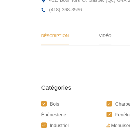
431, Boul York O, Gaspé, (Qc)
G4X 
(418) 368-3536
DÉSCRIPTION
VIDÉO
Catégories
Bois
Charpe
Ébénesterie
Fenêtr
Industriel
Menuiser