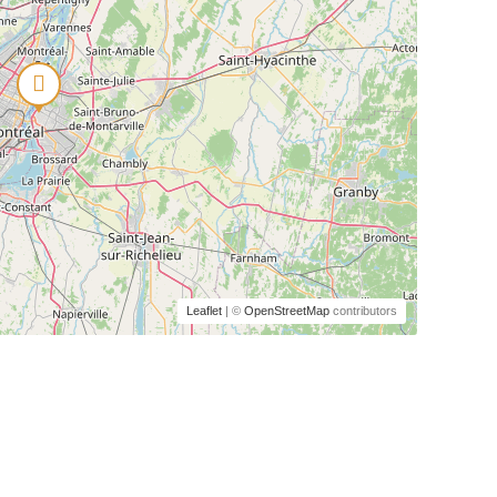
Leaflet
| ©
OpenStreetMap
contributors