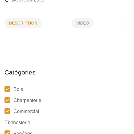
BOUCHER DENIS CONSTRUCTION
DÉSCRIPTION
VIDÉO
206, Rg de l'Ile, Pierreville, (Qc)
J0G 1J0
(450) 568-2993
Catégories
Bois
Charpenterie
Commercial
Ébénesterie
Fenêtres