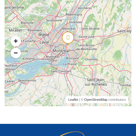
Leaflet
| ©
OpenStreetMap
contributors