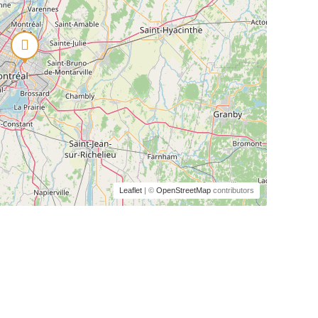
Leaflet
| ©
OpenStreetMap
contributors