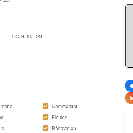
 1L0
nterie
Commercial
es
Finition
ie
Rénovation