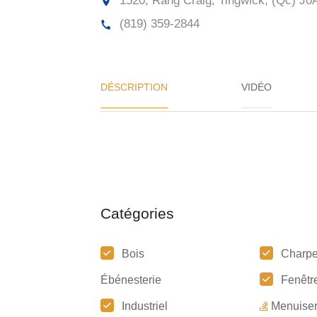
1520, Rang Craig, Tingwick, (Qc)
J0A
(819) 359-2844
DÉSCRIPTION
VIDÉO
Catégories
Bois
Charpe
Ébénesterie
Fenêtr
Industriel
Menuiser