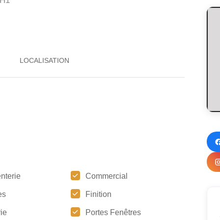
H1
nterie
Commercial
es
Finition
ie
Portes Fenêtres