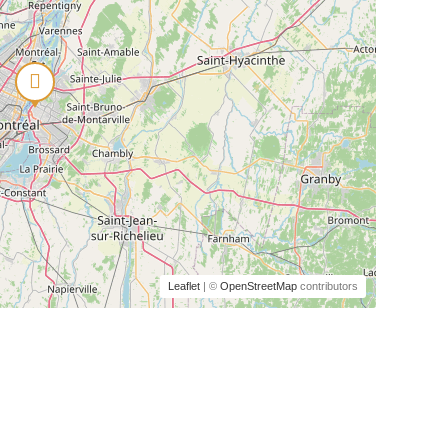
Leaflet
| ©
OpenStreetMap
contributors