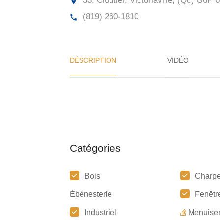
33, Cloutier, Victoriaville, (Qc)
G6P 6
(819) 260-1810
DÉSCRIPTION
VIDÉO
Catégories
Bois
Charpe
Ébénesterie
Fenêtr
Industriel
Menuiser