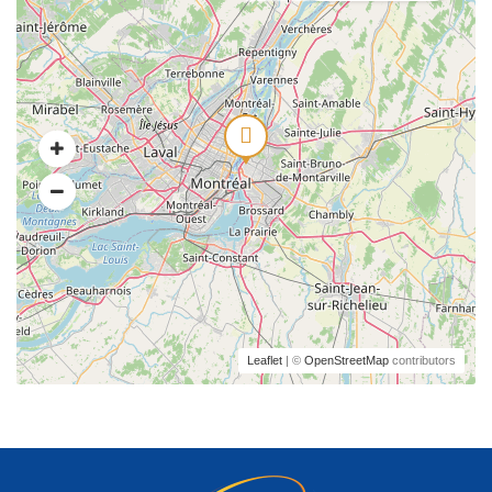
Leaflet
| ©
OpenStreetMap
contributors