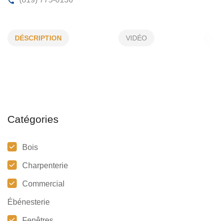
CONSTRUCTION ALAIN LEBRUN INC
DÉSCRIPTION
VIDÉO
132, De Corbières, Gatineau, (Qc)
J8M 2E6
(819) 775-0136
Catégories
Bois
Charpenterie
Commercial
Ébénesterie
Fenêtres