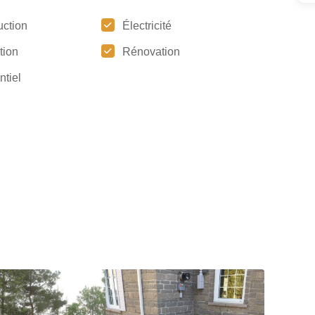
uction
Électricité
ation
Rénovation
ntiel