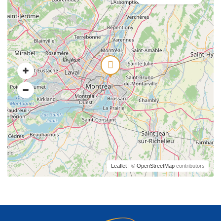
Leaflet
| ©
OpenStreetMap
contributors