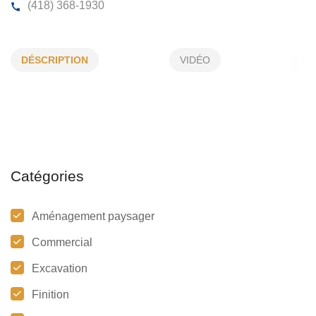
PRODUITS CIMENT LANGLOIS INC
DÉSCRIPTION
VIDÉO
1188, Boul St-Majorique, Gaspé, (Qc)
G4X 6B4
(418) 368-1930
Catégories
Aménagement paysager
Commercial
Excavation
Finition