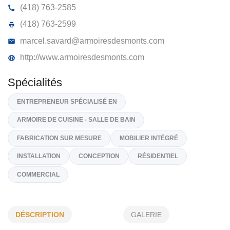
ARMOIRES DES MONTS
470, Ste-Anne O, Ste-Anne-Des-Monts
G4V 1T5
(418) 763-2585
(418) 763-2599
marcel.savard@armoiresdesmonts.com
http://www.armoiresdesmonts.com
Spécialités
ENTREPRENEUR SPÉCIALISÉ EN
ARMOIRE DE CUISINE - SALLE DE BAIN
DÉSCRIPTION
GALERIE
FABRICATION SUR MESURE
MOBILIER INTÉGRÉ