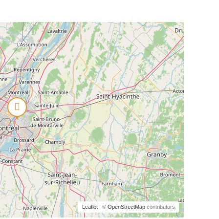
Leaflet
| ©
OpenStreetMap
contributors