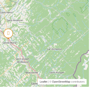
Leaflet
| ©
OpenStreetMap
contributors