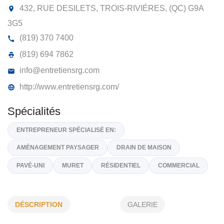
ENTREPRISES ROGER GOSSELIN
432, RUE DESILETS, TROIS-RIVIÉRES, (QC)
G9A
3G5
(819) 370 7400
(819) 694 7862
info@entretiensrg.com
http://www.entretiensrg.com/
Spécialités
DÉSCRIPTION
GALERIE
ENTREPRENEUR SPÉCIALISÉ EN: